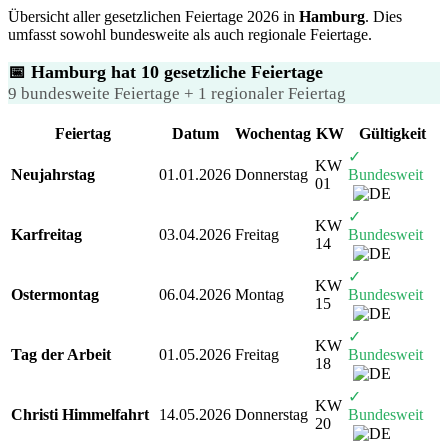
Übersicht aller gesetzlichen Feiertage 2026 in
Hamburg
. Dies
umfasst sowohl bundesweite als auch regionale Feiertage.
📅 Hamburg hat 10 gesetzliche Feiertage
9 bundesweite Feiertage + 1 regionaler Feiertag
Feiertag
Datum
Wochentag
KW
Gültigkeit
✓
KW
Neujahrstag
01.01.2026
Donnerstag
Bundesweit
01
✓
KW
Karfreitag
03.04.2026
Freitag
Bundesweit
14
✓
KW
Ostermontag
06.04.2026
Montag
Bundesweit
15
✓
KW
Tag der Arbeit
01.05.2026
Freitag
Bundesweit
18
✓
KW
Christi Himmelfahrt
14.05.2026
Donnerstag
Bundesweit
20