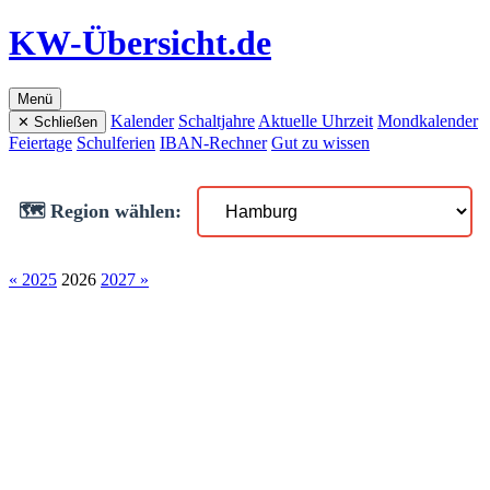
KW-Übersicht.de
Menü
Kalender
Schaltjahre
Aktuelle Uhrzeit
Mondkalender
✕ Schließen
Feiertage
Schulferien
IBAN-Rechner
Gut zu wissen
🗺️ Region wählen:
« 2025
2026
2027 »