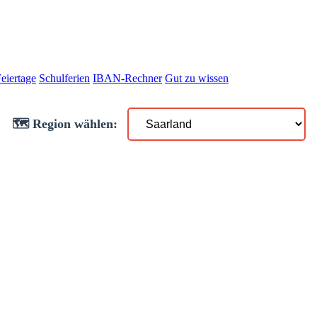
eiertage
Schulferien
IBAN-Rechner
Gut zu wissen
🗺️ Region wählen: