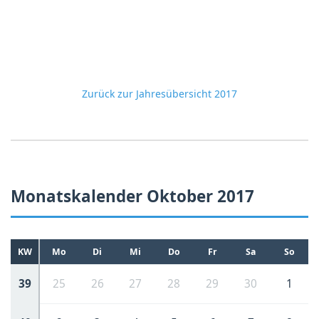
Zurück zur Jahresübersicht 2017
Monatskalender Oktober 2017
KW
Mo
Di
Mi
Do
Fr
Sa
So
39
25
26
27
28
29
30
1