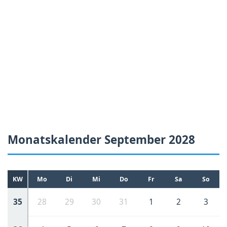
Monatskalender September 2028
KW
Mo
Di
Mi
Do
Fr
Sa
So
35
28
29
30
31
1
2
3